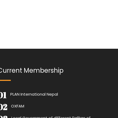
Current Membership
PLAN International Nepal
OXFAM
Local Government of different Palikas of