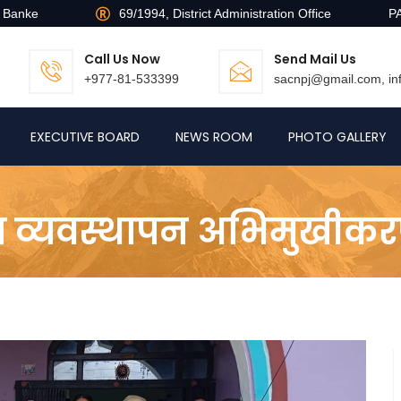
, Banke
69/1994, District Administration Office
P
Call Us Now
Send Mail Us
+977-81-533399
sacnpj@gmail.com, i
EXECUTIVE BOARD
NEWS ROOM
PHOTO GALLERY
ा व्यवस्थापन अभिमुखीकरण