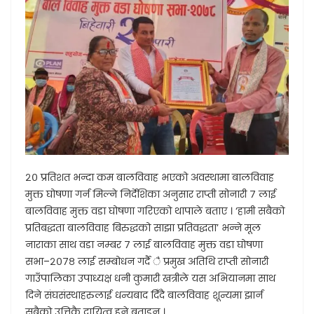
२० प्रतिशत भन्दा कम बालविवाह भएको अवस्थामा बालविवाह
मुक्त घोषणा गर्न मिल्ने निर्देशिका अनुसार राप्ती सोनारी ७ लाई
बालविवाह मुक्त वडा घोषणा गरिएको थापाले बताए । ‘हामी सबैको
प्रतिबद्धता बालविवाह बिरुद्धको साझा प्रतिवद्धता’ भन्ने मूल
नाराका साथ वडा नम्बर ७ लाई बालविवाह मुक्त वडा घोषणा
सभा–२०७८ लाई सम्बोधन गर्दै ै प्रमुख अतिथि राप्ती सोनारी
गाउँपालिका उपाध्यक्ष धनी कुमारी खत्रीले यस अभियानमा साथ
दिने संघसंस्थाहरुलाई धन्यबाद दिँदै बालविवाह शून्यमा झार्न
सबैको उत्तिकै दायित्व हुने बताइन् ।