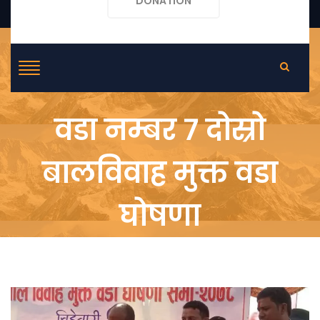
DONATION
वडा नम्बर ७ दोस्रो
बालविवाह मुक्त वडा
घोषणा