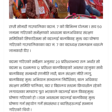
राप्ती सोनारी गाउपालिका वडानं. ७ को बिभिन्न टोलमा १ सय ५०
जनामा गरिएको सर्भेक्षणको आधारमा बालअधिकार संरक्षण
समितिको सिफारिसमा सो वडालाई बालबिवाह मुक्त वडा घोषणा
गरिएको गाउपालिकाका वडा नं. ७ का वडाध्यक्ष रामलखन थारुले
जानकारी दिए ।
वडामा गरिएको सर्बेक्षण अनुसार २० प्रतिशतभन्दा तल अर्थात सो
वडामा १६ दशमलव १२ प्रतिशत बालबिवाहको अवस्था रहनुका साथै
बालबिवाह सम्बन्धी रणनीति जारी, बाल संरक्षण नीति लागू,
बालबिवाह मुक्त अभियान सञ्चालन निर्देशिका, बाल अधिकार
संरक्षण समिति पालिका, वडा र विद्यालय स्तरमा क्रियाशील रहेको
लगायतका मापदण्ड पूरा भएकाले वडालाई बाल विवाहमुक्त
घोषणा गरिएको हो । त्यस अवसरमा वडालाई बालविवाह मुक्त
घोषणा गर्न सहयोग गर्ने संघसंस्था र ब्यक्तिहरुलाई सम्मान
गरिएको थियो ।