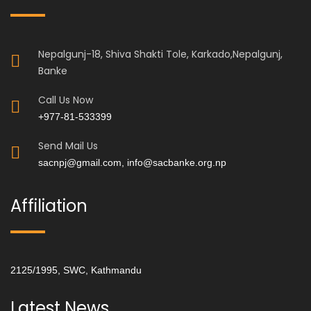
Nepalgunj-18, Shiva Shakti Tole, Karkado,Nepalgunj,
Banke
Call Us Now
+977-81-533399
Send Mail Us
sacnpj@gmail.com, info@sacbanke.org.np
Affiliation
2125/1995, SWC, Kathmandu
Latest News